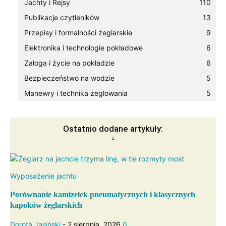
Jachty i Rejsy
110
Publikacje czytleników
13
Przepisy i formalności żeglarskie
9
Elektronika i technologie pokładowe
6
Załoga i życie na pokładzie
6
Bezpieczeństwo na wodzie
5
Manewry i technika żeglowania
5
Ostatnio dodane artykuły:
Wyposażenie jachtu
Porównanie kamizelek pneumatycznych i klasycznych
kapoków żeglarskich
Dorota Jasiński
-
2 sierpnia, 2026
0