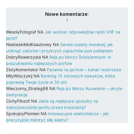
Nowe komentarze:
WesolyFotograf
NA
Jak wybrać odpowiednie radio VHF na
jacht?
NiebieskiMolKsiazkowy
NA
Serwis toalety morskiej: jak
uniknąć zatorów i przykrych zapachów pod pokładem
DobryRowerzysta
NA
Rejs po Morzu Śródziemnym: w
poszukiwaniu najlepszych portów
ZlotyKomentator
NA
Panama na jachcie – kanał i wybrzeża
MilyWloczykij
NA
Ranking 10 zdrowych nawyków, które
poprawią Twoje życie w 30 dni
Wieczorny_Strateg88
NA
Rejs po Morzu Azowskim – ukryte
destynacje
CichyFilozof
NA
Jakie są najlepsze sposoby na
zabezpieczenie jachtu przed kradzieżą?
SpokojnyPlomien
NA
Innowacyjne wiatromierze – jak
precyzyjnie mierzyć siłę wiatru?