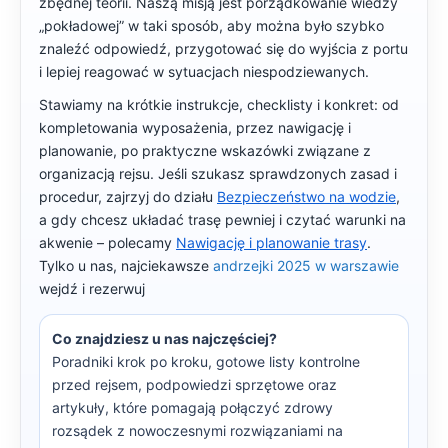
zbędnej teorii. Naszą misją jest porządkowanie wiedzy
„pokładowej” w taki sposób, aby można było szybko
znaleźć odpowiedź, przygotować się do wyjścia z portu
i lepiej reagować w sytuacjach niespodziewanych.
Stawiamy na krótkie instrukcje, checklisty i konkret: od
kompletowania wyposażenia, przez nawigację i
planowanie, po praktyczne wskazówki związane z
organizacją rejsu. Jeśli szukasz sprawdzonych zasad i
procedur, zajrzyj do działu
Bezpieczeństwo na wodzie
,
a gdy chcesz układać trasę pewniej i czytać warunki na
akwenie – polecamy
Nawigację i planowanie trasy
.
Tylko u nas, najciekawsze
andrzejki 2025 w warszawie
wejdź i rezerwuj
Co znajdziesz u nas najczęściej?
Poradniki krok po kroku, gotowe listy kontrolne
przed rejsem, podpowiedzi sprzętowe oraz
artykuły, które pomagają połączyć zdrowy
rozsądek z nowoczesnymi rozwiązaniami na